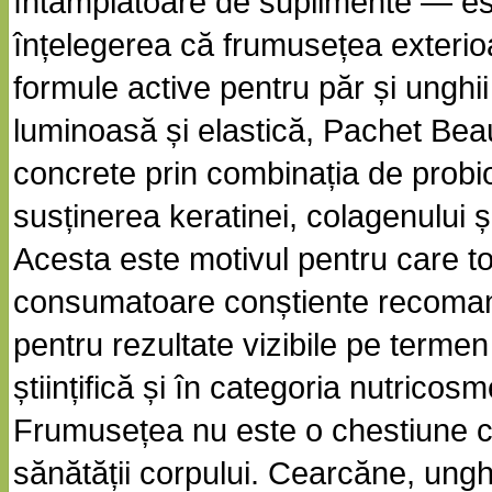
întâmplătoare de suplimente — este
înțelegerea că frumusețea exterio
formule active pentru păr și unghii
luminoasă și elastică, Pachet 
concrete prin combinația de probio
susținerea keratinei, colagenului 
Acesta este motivul pentru care to
consumatoare conștiente recom
pentru rezultate vizibile pe te
științifică și în categoria nutricosm
Frumusețea nu este o chestiune co
sănătății corpului. Cearcăne, unghii