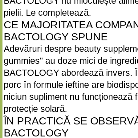
BACTOLOGY nu înlocuiește alimenta
pielii. Le completează.
CE MAJORITATEA COMPAN
BACTOLOGY SPUNE
Adevăruri despre beauty supplemen
gummies" au doze mici de ingredie
BACTOLOGY abordează invers. În a
porc în formule ieftine are biodispo
niciun supliment nu funcționează f
protecție solară.
ÎN PRACTICĂ SE OBSERV
BACTOLOGY