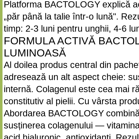
Platforma BACTOLOGY explică acea
„păr până la talie într-o lună". Rezu
timp: 2-3 luni pentru unghii, 4-6 lu
FORMULA ACTIVĂ BACTO
LUMINOASĂ
Al doilea produs central din pache
adresează un alt aspect cheie: su
internă. Colagenul este cea mai ră
constitutiv al pielii. Cu vârsta prod
Abordarea BACTOLOGY combină pr
susținerea colagenului — vitamina 
acid hialuronic, antioxidanți. Rezu