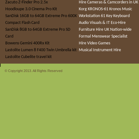
Zacuto Z-Finder Pro 2.5x
Hire Cameras & Camcorders in UK
Hoodloupe 3.0 Cinema Pro Kit
Korg KRONOS-61 Kronos Music
SanDisk 16GB to 64GB Extreme Pro 600X
Workstation 61 Key Keyboard
Compact Flash Card
Audio Visuals & IT Eco-Hire
SanDisk 8GB to 64GB Extreme Pro SD
Furniture Hire UK Nation-wide
Card
Formal Menswear Specialist
Bowens Gemini 400Rx Kit
Hire Video Games
Lastolite Lumen 8 F400 Twin Umbrella kit
Musical Instrument Hire
Lastolite Cubelite travel kit
© Copyright 2013. All Rights Reserved